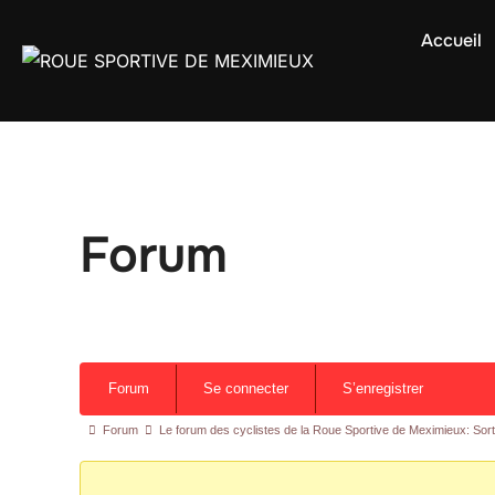
Accueil
Forum
Forum
Se connecter
S’enregistrer
Forum
Le forum des cyclistes de la Roue Sportive de Meximieux: Sor