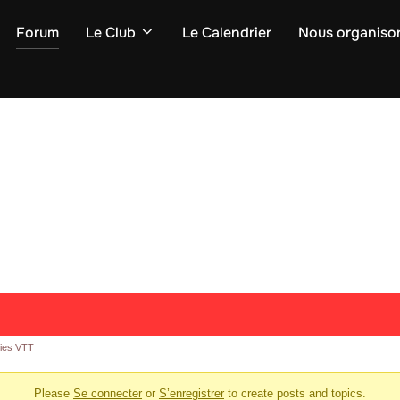
Forum
Le Club
Le Calendrier
Nous organiso
ties VTT
Please
Se connecter
or
S’enregistrer
to create posts and topics.