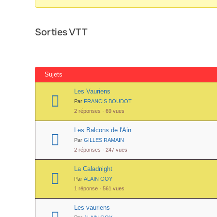
Sorties VTT
Sujets
Les Vauriens
Par
FRANCIS BOUDOT
2 réponses · 69 vues
Les Balcons de l'Ain
Par
GILLES RAMAIN
2 réponses · 247 vues
La Caladnight
Par
ALAIN GOY
1 réponse · 561 vues
Les vauriens